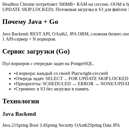
Headless Chrome потребляет 500MB+ RAM на сессию. OOM в бра
UPDATE SKIP LOCKED). Потоковая загрузка в S3 для файлов
Почему Java + Go
Java Backend: REST API, OAuth2, JPA ORM, сложная бизнес-лог
1 API-сервер + N воркеров.
Сервис загрузки (Go)
Пул воркеров с очередью задач на PostgreSQL.
•
4 воркера: каждый со своей Playwright-сессией
•
Очередь задач: SELECT ... FOR UPDATE SKIP LOCKED
•
Приоритеты: SCHEDULED → ERROR → NONE/UPDA
•
Стриминг в S3 без загрузки в память
Технологии
Java Backend
Java 21
Spring Boot 3.4
Spring Security OAuth2
Spring Data JPA