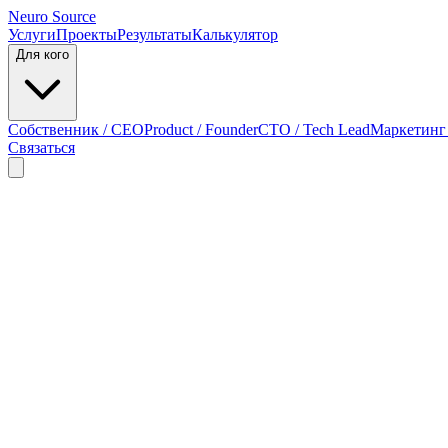
Neuro Source
Услуги
Проекты
Результаты
Калькулятор
Для кого
Собственник / CEO
Product / Founder
CTO / Tech Lead
Маркетинг
Связаться