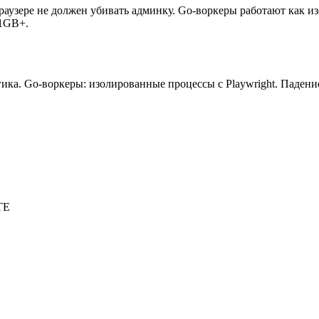
узере не должен убивать админку. Go-воркеры работают как из
 1GB+.
ика. Go-воркеры: изолированные процессы с Playwright. Падени
TE