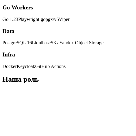
Go Workers
Go 1.23
Playwright-go
pgx/v5
Viper
Data
PostgreSQL 16
Liquibase
S3 / Yandex Object Storage
Infra
Docker
Keycloak
GitHub Actions
Наша роль